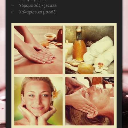
Υδρομασάζ - Jacuzzi
Χαλαρωτικό μασάζ