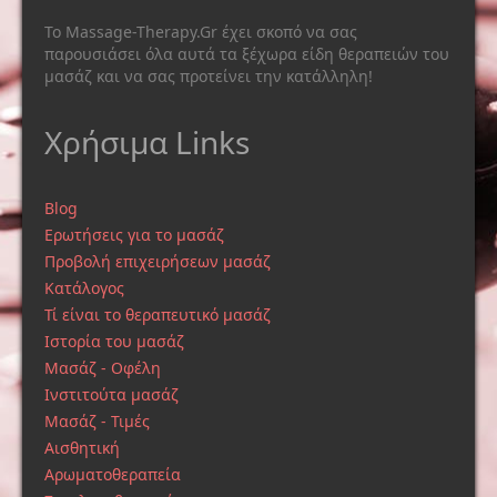
Το Massage-Therapy.Gr έχει σκοπό να σας
παρουσιάσει όλα αυτά τα ξέχωρα είδη θεραπειών του
μασάζ και να σας προτείνει την κατάλληλη!
Χρήσιμα Links
Blog
Ερωτήσεις για το μασάζ
Προβολή επιχειρήσεων μασάζ
Κατάλογος
Τί είναι το θεραπευτικό μασάζ
Ιστορία του μασάζ
Μασάζ - Οφέλη
Ινστιτούτα μασάζ
Μασάζ - Τιμές
Αισθητική
Αρωματοθεραπεία