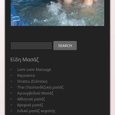
SEARCH
Είδη Μασάζ
Lomi Lomi Massage
Rejuvance
Shiatsu (Σιάτσου)
Thai (Ταϋλανδέζικο) μασάζ
Αγιουρβεδικό Μασάζ
Αθλητικό μασάζ
Βρεφικό μασάζ
Ινδικό μασάζ κεφαλής