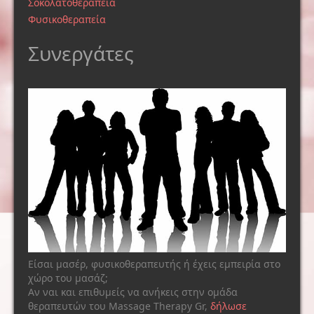
Σοκολατοθεραπεία
Φυσικοθεραπεία
Συνεργάτες
Είσαι μασέρ, φυσικοθεραπευτής ή έχεις εμπειρία στο
χώρο του μασάζ;
Αν ναι και επιθυμείς να ανήκεις στην ομάδα
θεραπευτών του Massage Therapy Gr,
δήλωσε