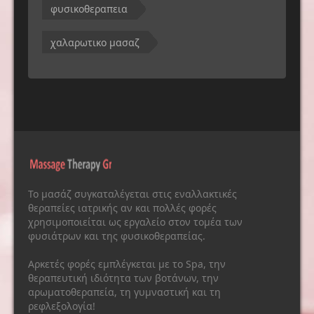
φυσικοθεραπεια
χαλαρωτικο μασαζ
Το μασάζ συγκαταλέγεται στις εναλλακτικές
θεραπείες ιατρικής αν και πολλές φορές
χρησιμοποιείται ως εργαλείο στον τομέα των
φυσιάτρων και της φυσικοθεραπείας.
Αρκετές φορές εμπλέγκεται με το Spa, την
θεραπευτική ιδιότητα των βοτάνων, την
αρωματοθεραπεία, τη γυμναστική και τη
ρεφλεξολογία!