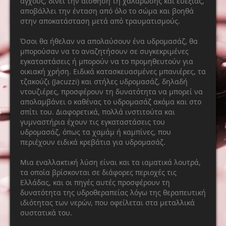
άγχους, δίνει την αίσθηση τη χαλάρωσης και ευεξίας,
αποβάλλει την ένταση από όλο το σώμα και βοηθά
στην αποκατάσταση μετά από τραυματισμούς.
Όσοι θα ήθελαν να απολαύσουν ένα υδρομασάζ, θα
μπορούσαν να το αναζητήσουν σε συγκεκριμένες
εγκαταστάσεις ή μπορούν να το προμηθευτούν για
οικιακή χρήση. Ειδικά κατασκευασμένες μπανιέρες, τα
τζακούζι (Jacuzzi) και στήλες υδρομασάζ, δηλαδή
ντουζιέρες, προσφέρουν τη δυνατότητα να μπορεί να
απολαμβάνει ο καθένας το υδρομασάζ ακόμα και στο
σπίτι του. Διαφορετικά, πολλά ινστιτούτα και
γυμναστήρια έχουν τις εγκαταστάσεις του
υδρομασάζ, όπως τα χαμάμ ή καμπίνες, που
περιέχουν ειδικά κρεβάτια για υδρομασάζ.
Μια εναλλακτική λύση είναι και τα ιαματικά λουτρά,
τα οποία βρίσκονται σε διάφορες περιοχές τις
Ελλάδας, και οι πηγές αυτές προσφέρουν τη
δυνατότητα της υδροθεραπείας λόγω της θεραπευτική
ιδιότητας των νερών, που οφείλεται στα μεταλλικά
συστατικά του.