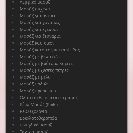
Λεμφικό μασάζ
Μασάζ αυχένα
Μασάζ για άντρες
Μασάζ για γυναίκες
Μασάζ για εγκύους
Μασάζ για ζευγάρια
Μασάζ κατ' οίκον
Μασάζ κατά της κυτταρίτιδας
Μασάζ με βεντούζες
Μασάζ με βούτυρο Καριτέ
Μασάζ με ζεστές πέτρες
Μασάζ με μέλι
Μασάζ ποδιών
Μασάζ προσώπου
Ολιστικό θεραπευτικό μασάζ
Ρέικι Μασάζ (Reiki)
Ρεφλεξολογία
Σοκολατοθεραπεία
Σουηδικό μασάζ
Τάντρα μασάζ