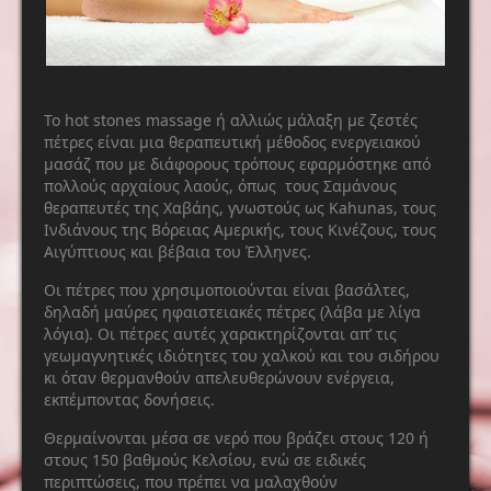
Το hot stones massage ή αλλιώς μάλαξη με ζεστές
πέτρες είναι μια θεραπευτική μέθοδος ενεργειακού
μασάζ που με διάφορους τρόπους εφαρμόστηκε από
πολλούς αρχαίους λαούς, όπως τους Σαμάνους
θεραπευτές της Χαβάης, γνωστούς ως Kahunas, τους
Ινδιάνους της Βόρειας Αμερικής, τους Κινέζους, τους
Αιγύπτιους και βέβαια του Έλληνες.
Οι πέτρες που χρησιμοποιούνται είναι βασάλτες,
δηλαδή μαύρες ηφαιστειακές πέτρες (λάβα με λίγα
λόγια). Οι πέτρες αυτές χαρακτηρίζονται απ’ τις
γεωμαγνητικές ιδιότητες του χαλκού και του σιδήρου
κι όταν θερμανθούν απελευθερώνουν ενέργεια,
εκπέμποντας δονήσεις.
Θερμαίνονται μέσα σε νερό που βράζει στους 120 ή
στους 150 βαθμούς Κελσίου, ενώ σε ειδικές
περιπτώσεις, που πρέπει να μαλαχθούν