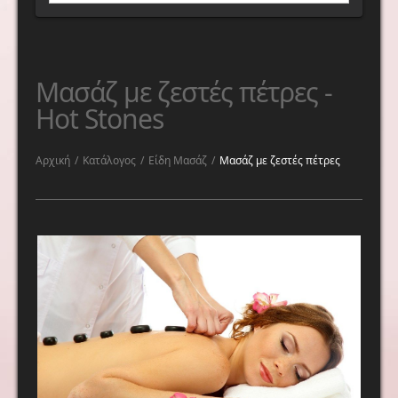
Μασάζ με ζεστές πέτρες -
Hot Stones
Αρχική
/
Κατάλογος
/
Είδη Μασάζ
/
Μασάζ με ζεστές πέτρες