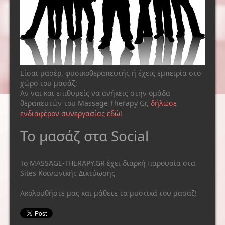
Είσαι μασέρ, φυσικοθεραπευτής ή έχεις εμπειρία στο
χώρο του μασάζ;
Αν ναι και επιθυμείς να ανήκεις στην ομάδα
θεραπευτών του Massage Therapy Gr,
δήλωσε
ενδιαφέρον συνεργασίας εδώ!
Το μασάζ στα Social
Το MASSAGE-THERAPY.GR έχει διαρκή παρουσία στα
Sites Κοινωνικής Δικτύωσης
Ακολουθήστε μας και μάθετε τα μυστικά του μασάζ!