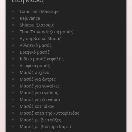
Lomi Lomi Massage
Rejuvance
Shiatsu (Σιάτσου)
Thai (Ταϋλανδέζικο) μασάζ
Αγιουρβεδικό Μασάζ
Αθλητικό μασάζ
Βρεφικό μασάζ
Ινδικό μασάζ κεφαλής
Λεμφικό μασάζ
Μασάζ αυχένα
Μασάζ για άντρες
Μασάζ για γυναίκες
Μασάζ για εγκύους
Μασάζ για ζευγάρια
Μασάζ κατ' οίκον
Μασάζ κατά της κυτταρίτιδας
Μασάζ με βεντούζες
Μασάζ με βούτυρο Καριτέ