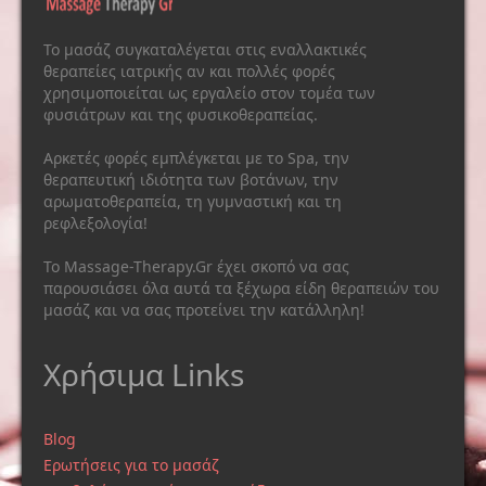
Το μασάζ συγκαταλέγεται στις εναλλακτικές
θεραπείες ιατρικής αν και πολλές φορές
χρησιμοποιείται ως εργαλείο στον τομέα των
φυσιάτρων και της φυσικοθεραπείας.
Αρκετές φορές εμπλέγκεται με το Spa, την
θεραπευτική ιδιότητα των βοτάνων, την
αρωματοθεραπεία, τη γυμναστική και τη
ρεφλεξολογία!
Το Massage-Therapy.Gr έχει σκοπό να σας
παρουσιάσει όλα αυτά τα ξέχωρα είδη θεραπειών του
μασάζ και να σας προτείνει την κατάλληλη!
Χρήσιμα Links
Blog
Ερωτήσεις για το μασάζ