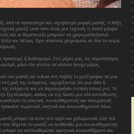
άζ, από τα παλαιότερα και ισχυρότερη μορφή μασάζ. Η λέξη
χνική μασάζ Lomi lomi είναι μια τεχνική, η οποία μπορεί
ευτές και οι θεραπευτές μπορούν να χρησιμοποιήσουν
 ξύλα και πέτρες. Έχει απαλούς χειρισμούς σε όλο το σώμα,
αλάρωση.
 προσευχή ή διαλογισμό. Στις μέρες μας, τις περισσότερες
ογισμό, μόνο εάν γίνεται σε κάποιο ήσυχο μέρος.
ική του μασάζ και ειδικά στη Χαβάη το μετέτρεψαν σε μια
στη ροή της ενέργειας, ισχυρίζοντας ότι μια ιδέα ή
 της ενέργειας και να δημιουργήσει ένταση στους μυς. Το
 την ξεμπλοκάρει, καθώς να της δώσει μια νέα κατεύθυνση
διευκολύνει τη νοητική, συναισθηματική και πνευματική
 προκαλεί σωματικό, νοητικό και συναισθηματικό πόνο.
μασάζ μπορεί να είναι είτε αργό και χαλαρωτικό, είτε πιο
μο που δέχεται το μασάζ να αισθανθεί μια συναισθηματική
mi μπορεί να απελευθερώσει αρνητικά συναισθήματα και