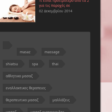
Τί είναι προτιμότερο από τα 2
για τις παροχές σε
02 Δεκεμβρίου 2014
masaz
massage
shiatsu
spa
thai
αθλητικο μασαζ
εναλλακτικες θεραπειες
θεραπευτικο μασαζ
μαλλάξεις
μασαζ
μασαζ κυτταριτιδας