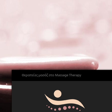
Θεραπείες μασάζ στο Massage Therapy