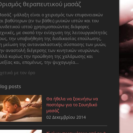
Ορισμός θεραπευτικού μασάζ
ασάζ -μάλαξη είναι ο χειρισμός των επιφανειακών
αι βαθύτερων (εν τω βάθει) μυϊκών ιστών και του
υνδετικού ιστού χρησιμοποιώντας διάφορες
εχνικές, με σκοπό την ενίσχυση της λειτουργικότητάς
ους, την υποβοήθηση της διαδικασίας επούλωσης,
η μείωση της αντανακλαστικής σύσπασης των μυών,
ην αναστολή διέγερσης των κινητικών νευρώνων,
λλά κυρίως την προώθηση της χαλάρωσης και
υεξίας και, επομένως, την ψυχαγωγία...
χετικά με τον όρο
log posts
Θα ήθελα να ξεκινήσω να
ποστάρω για το Σουηδικό
μασάζ
02 Δεκεμβρίου 2014