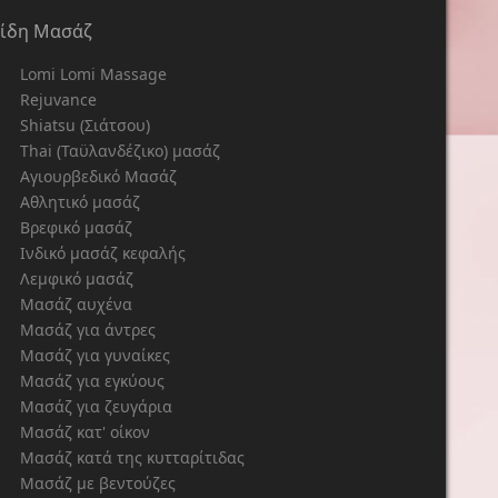
Είδη Μασάζ
Lomi Lomi Massage
Rejuvance
Shiatsu (Σιάτσου)
Thai (Ταϋλανδέζικο) μασάζ
Αγιουρβεδικό Μασάζ
Αθλητικό μασάζ
Βρεφικό μασάζ
Ινδικό μασάζ κεφαλής
Λεμφικό μασάζ
Μασάζ αυχένα
Μασάζ για άντρες
Μασάζ για γυναίκες
Μασάζ για εγκύους
Μασάζ για ζευγάρια
Μασάζ κατ' οίκον
Μασάζ κατά της κυτταρίτιδας
Μασάζ με βεντούζες