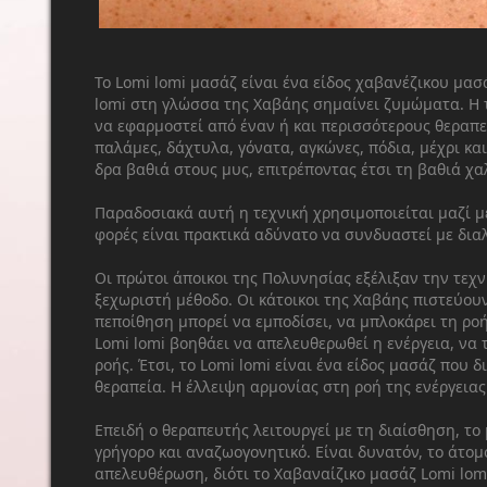
Το Lomi lomi μασάζ είναι ένα είδος χαβανέζικου μασ
lomi στη γλώσσα της Χαβάης σημαίνει ζυμώματα. Η τε
να εφαρμοστεί από έναν ή και περισσότερους θεραπ
παλάμες, δάχτυλα, γόνατα, αγκώνες, πόδια, μέχρι και
δρα βαθιά στους μυς, επιτρέποντας έτσι τη βαθιά χ
Παραδοσιακά αυτή η τεχνική χρησιμοποιείται μαζί με
φορές είναι πρακτικά αδύνατο να συνδυαστεί με διαλ
Οι πρώτοι άποικοι της Πολυνησίας εξέλιξαν την τεχν
ξεχωριστή μέθοδο. Οι κάτοικοι της Χαβάης πιστεύουν 
πεποίθηση μπορεί να εμποδίσει, να μπλοκάρει τη ροή
Lomi lomi βοηθάει να απελευθερωθεί η ενέργεια, να
ροής. Έτσι, το Lomi lomi είναι ένα είδος μασάζ που 
θεραπεία. Η έλλειψη αρμονίας στη ροή της ενέργειας
Επειδή ο θεραπευτής λειτουργεί με τη διαίσθηση, το 
γρήγορο και αναζωογονητικό. Είναι δυνατόν, το άτο
απελευθέρωση, διότι το Χαβαναίζικο μασάζ Lomi lo