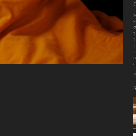
Μ
κ
σ
τ
τ
τ
τ
α
ε
σ
B